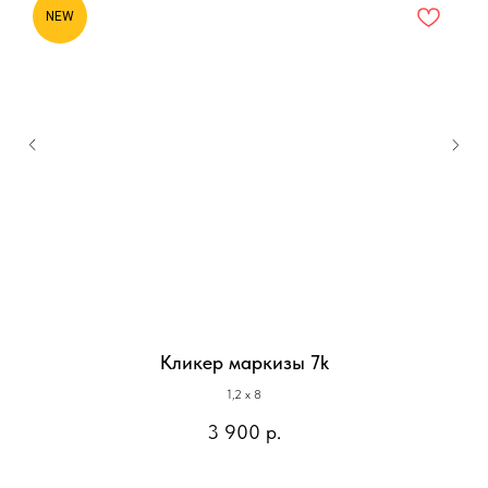
NEW
Кликер маркизы 7k
1,2 х 8
3 900
р.