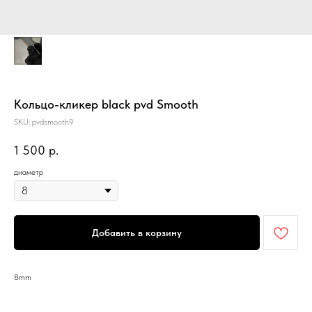
Кольцо-кликер black pvd Smooth
SKU:
pvdsmooth9
1 500
р.
диаметр
Добавить в корзину
8mm