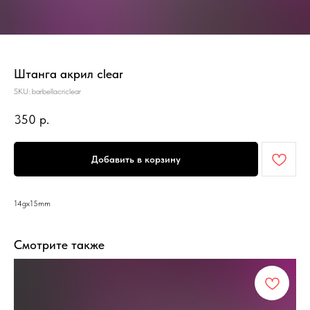
Штанга акрил clear
SKU:
barbellacriclear
350
р.
Добавить в корзину
14gx15mm
Смотрите также