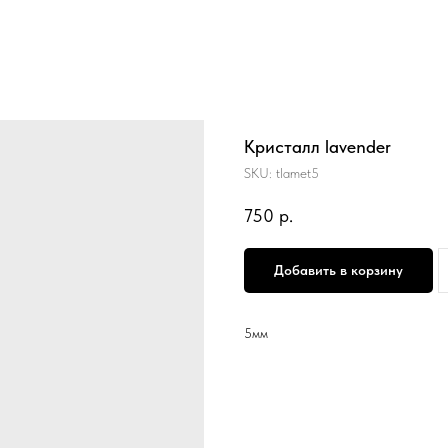
Кристалл lavender
SKU:
tlamet5
750
р.
Добавить в корзину
5мм