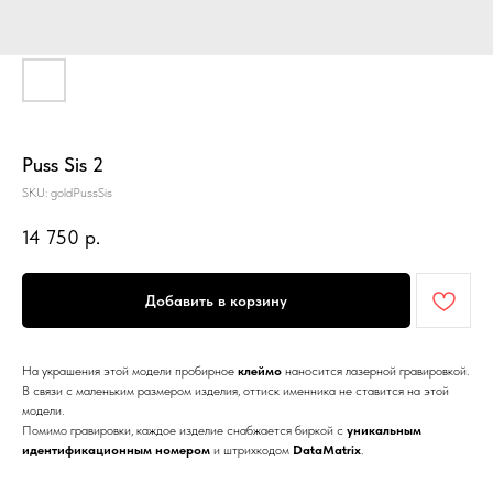
Puss Sis 2
SKU:
goldPussSis
14 750
р.
Добавить в корзину
На украшения этой модели пробирное
клеймо
наносится лазерной гравировкой.
В связи с маленьким размером изделия, оттиск именника не ставится на этой
модели.
Помимо гравировки, каждое изделие снабжается биркой с
уникальным
идентификационным номером
и штрихкодом
DataMatrix
.