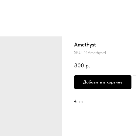
Amethyst
SKU:
14Amethyst4
800
р.
Добавить в корзину
4mm