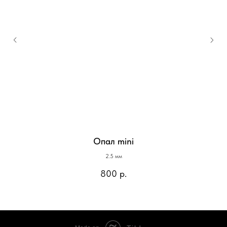
Опал mini
2.5 мм
800
р.