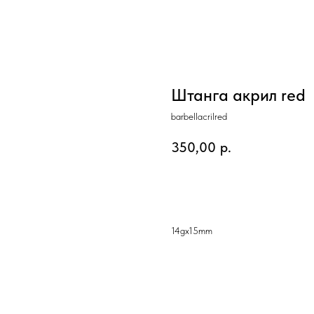
Штанга акрил red
barbellacrilred
350,00
р.
Добавить в корзину
14gx15mm