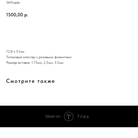
5KPurple
1500,00
р.
Добавить в корзину
12.8 x 5.1мм
Титановый кластер с розовыми фианитами
Размер вставок: 1.75мм, 2.5мм, 3.5мм
Смотрите также
Tilda
Made on