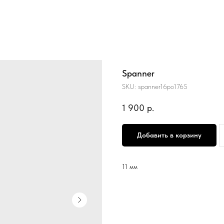
Spanner
SKU:
spanner16po1765
1 900
р.
Добавить в корзину
11 мм