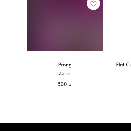
Prong
Flat C
2,5 mm
800
р.