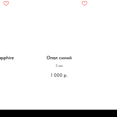
apphire
Опал синий
3 мм
1 000
р.