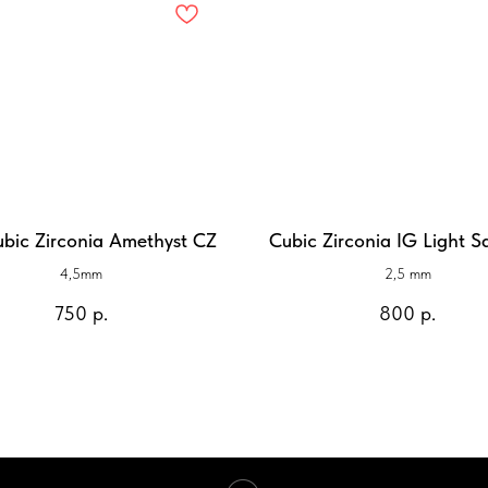
ubic Zirconia Amethyst CZ
Cubic Zirconia IG Light S
4,5mm
2,5 mm
750
р.
800
р.