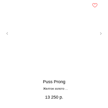
Puss Prong
Желтое золото
Размеры: 4 мм
13 250
р.
Вес: 0,23г