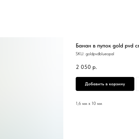
Банан в пупок gold pvd cr
SKU:
goldpvdblueopal
2 050
р.
Добавить в корзину
1,6 мм х 10 мм