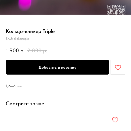
Кольцо-кликер Triple
SKU:
clickertriple
1 900
р.
2 800
р.
Добавить в корзину
1,2мм*8мм
Смотрите также